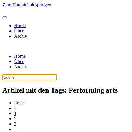
Zum Hauptinhalt springen
Home
Über
Archiv
Home
Über
Archiv
Artikel mit den Tags: Performing arts
Erster
«
1
2
3
»