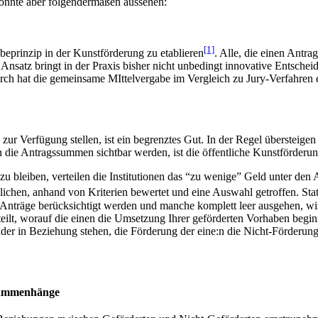
 könnte aber folgendermaßen aussehen:
[1]
beprinzip in der Kunstförderung zu etablieren
. Alle, die einen Antr
r Ansatz bringt in der Praxis bisher nicht unbedingt innovative Entsche
 hat die gemeinsame MIttelvergabe im Vergleich zu Jury-Verfahren ein 
e zur Verfügung stellen, ist ein begrenztes Gut. In der Regel übersteig
die Antragssummen sichtbar werden, ist die öffentliche Kunstförderung 
u bleiben, verteilen die Institutionen das “zu wenige” Geld unter den
ichen, anhand von Kriterien bewertet und eine Auswahl getroffen. Statt
lle Anträge berücksichtigt werden und manche komplett leer ausgehen,
eteilt, worauf die einen die Umsetzung Ihrer geförderten Vorhaben beg
nander in Beziehung stehen, die Förderung der eine:n die Nicht-Förderun
usammenhänge