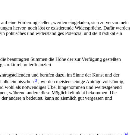
ag auf eine Förderung stellen, werden eingeladen, sich zu versammeln
idungen hervor, noch löst er existierende Widersprüche. Dafür werden
politisches und widerständiges Potenzial und stellt radikal ein
en die beantragten Summen die Höhe der zur Verfügung gestellten
strukturell unterfinanziert.
 Antragstellenden und berufen dazu, im Sinne der Kunst und der
[3]
 alle ein bisschen
, werden meistens einige Anträge vollständig,
 wird wohl als notwendiges Übel hingenommen und weitestgehend
innen, während andere diese Möglichkeit nicht bekommen. Die
g der andere:n bedeutet, kann so ziemlich gut vergessen und
[4]