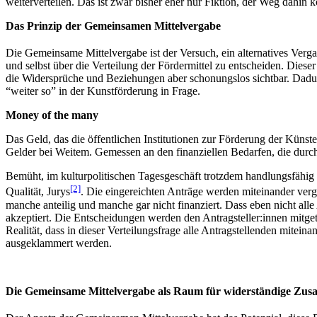
weiterverteilen. Das ist zwar bisher eher nur Fiktion, der Weg dahin
Das Prinzip der Gemeinsamen Mittelvergabe
Die Gemeinsame Mittelvergabe ist der Versuch, ein alternatives Verga
und selbst über die Verteilung der Fördermittel zu entscheiden. Diese
die Widersprüche und Beziehungen aber schonungslos sichtbar. Dadurch
“weiter so” in der Kunstförderung in Frage.
Money of the many
Das Geld, das die öffentlichen Institutionen zur Förderung der Künst
Gelder bei Weitem. Gemessen an den finanziellen Bedarfen, die durch 
Bemüht, im kulturpolitischen Tagesgeschäft trotzdem handlungsfähig z
[2]
Qualität, Jurys
. Die eingereichten Anträge werden miteinander vergl
manche anteilig und manche gar nicht finanziert. Dass eben nicht a
akzeptiert. Die Entscheidungen werden den Antragsteller:innen mitg
Realität, dass in dieser Verteilungsfrage alle Antragstellenden mitei
ausgeklammert werden.
Die Gemeinsame Mittelvergabe als Raum für widerständige Z