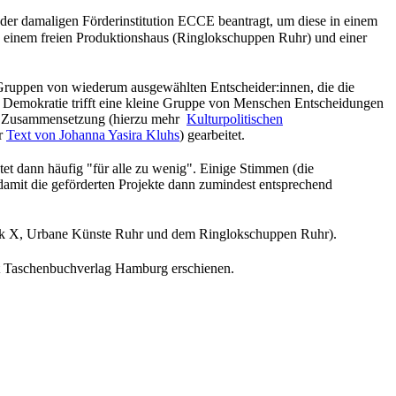
 der damaligen Förderinstitution ECCE beantragt, um diese in einem
), einem freien Produktionshaus (Ringlokschuppen Ruhr) und einer
e Gruppen von wiederum ausgewählten Entscheider:innen, die die
ven Demokratie trifft eine kleine Gruppe von Menschen Entscheidungen
ung, Zusammensetzung (hierzu mehr
Kulturpolitischen
er
Text von Johanna Yasira Kluhs
) gearbeitet.
et dann häufig "für alle zu wenig". Einige Stimmen (die
 damit die geförderten Projekte dann zumindest entsprechend
k X, Urbane Künste Ruhr und dem Ringlokschuppen Ruhr).
t Taschenbuchverlag Hamburg erschienen.