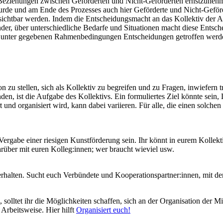
 Beziehungen zwischen Geförderten und Nicht-Geförderten ernstzunehm
 und am Ende des Prozesses auch hier Geförderte und Nicht-Geförderte
 sichtbar werden. Indem die Entscheidungsmacht an das Kollektiv der A
, über unterschiedliche Bedarfe und Situationen macht diese Entschei
ass unter gegebenen Rahmenbedingungen Entscheidungen getroffen werde
ion zu stellen, sich als Kollektiv zu begreifen und zu Fragen, inwief
n, ist die Aufgabe des Kollektivs. Ein formuliertes Ziel könnte sein, 
rt und organisiert wird, kann dabei variieren. Für alle, die einen solch
Vergabe einer riesigen Kunstförderung sein. Ihr könnt in eurem Kollekt
rüber mit euren Kolleg:innen; wer braucht wieviel usw.
erhalten. Sucht euch Verbündete und Kooperationspartner:innen, mit de
olltet ihr die Möglichkeiten schaffen, sich an der Organisation der Mi
 Arbeitsweise. Hier hilft
Organisiert euch!