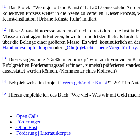
[1]
Das Projekt “Wem gehört die Kunst?” hat 2017 eine solche Art der
kollektiven Prozess weiter in die Szene zu verteilen. Dieser Prozes
Kunst-Institution (Urbane Künste Ruhr) initiiert.
[2]
Diese Auswahlprozesse werden oft nicht direkt durch die Instituti
Masse an Anträgen diskutieren, bewerten und letztendlich als förderf
über die Belange einer größeren Masse. Es wird kontinuierlich an d
Handlungsempfehlungen
oder „
Ohn(e)Macht – neue Wege für Jury-
[3]
Dieses sogenannte "Gießkannenprinzip" wird auch von vielen Künstl
Erfolgreichen Förderantragssteller*innen, zumeist) präferieren statt
ausgestattet werden können. (Kommentar eines Kollegen)
[4]
Beispielsweise im Projekt “
Wem gehört die Kunst
?”, 2017 im Au
[5]
HIerzu empfehle ich das Buch “Wie viel - Was wir mit Geld mac
Open Calls
Förderungen
Ohne Frist
Förderung | Literaturkorpus