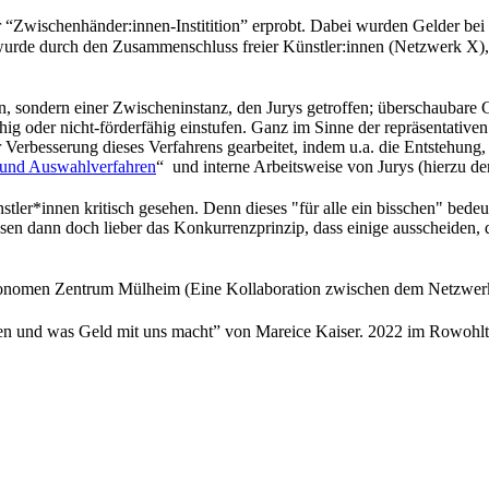
 “Zwischenhänder:innen-Institition” erprobt. Dabei wurden Gelder bei
s, wurde durch den Zusammenschluss freier Künstler:innen (Netzwerk X
on, sondern einer Zwischeninstanz, den Jurys getroffen; überschaubar
ähig oder nicht-förderfähig einstufen. Ganz im Sinne der repräsentati
er Verbesserung dieses Verfahrens gearbeitet, indem u.a. die Entsteh
 und Auswahlverfahren
“ und interne Arbeitsweise von Jurys (hierzu d
er*innen kritisch gesehen. Denn dieses "für alle ein bisschen" bedeut
dessen dann doch lieber das Konkurrenzprinzip, dass einige ausscheiden,
tonomen Zentrum Mülheim (Eine Kollaboration zwischen dem Netzwer
hen und was Geld mit uns macht” von Mareice Kaiser. 2022 im Rowohl