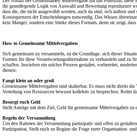
Der Ansatz der Gemeinsamen Mittelvergabe hat das Potenzial, diese
die grundlegende Logik von Auswahl und Bewertung reproduziert wurde
dass die, die nicht ausgewählt werden, auch da sind, sich äußern und
Konsequenzen der Entscheidungen notwendig. Das Wissen übereinander
kein Mangel, sondern eine Stärke dieses Formats, denn sie zeigt, d
How to Gemeinsame Mittelvergaben
Sich gemeinsam zu versammeln, ist die Grundlage, sich dieser Situat
Formen für diese Verantwortungsübernahme zu verhandeln und zu finde
schaffen. Inwiefern ein solcher Prozess gestaltet, vorbereitet, moderie
dienen:
Fangt klein an oder groß
Gemeinsame Mittelvergaben sind skalierbar. Es muss nicht direkt die 
Verteilung von Ressourcen bewusst kollektiv zu besprechen. Redet da
Besorgt euch Geld
Stellt Anträge mit dem Ziel, Geld für gemeinsame Mittelvergaben zu 
Regeln der Versammlung
Um den Rahmen der Versammlung partizipativ und offen zu gestalten, s
Partizipation. Stellt euch zu Beginn die Frage eurer Organisation- und