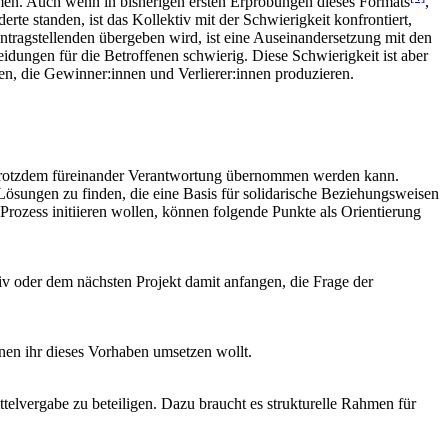
en. Auch wenn in bisherigen ersten Erprobungen dieses Formats
,
 standen, ist das Kollektiv mit der Schwierigkeit konfrontiert,
ntragstellenden übergeben wird, ist eine Auseinandersetzung mit den
dungen für die Betroffenen schwierig. Diese Schwierigkeit ist aber
n, die Gewinner:innen und Verlierer:innen produzieren.
ern trotzdem füreinander Verantwortung übernommen werden kann.
Lösungen zu finden, die eine Basis für solidarische Beziehungsweisen
en Prozess initiieren wollen, können folgende Punkte als Orientierung
iv oder dem nächsten Projekt damit anfangen, die Frage der
nen ihr dieses Vorhaben umsetzen wollt.
ttelvergabe zu beteiligen. Dazu braucht es strukturelle Rahmen für